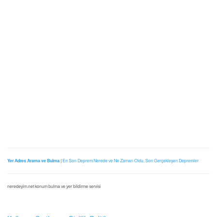
Yer Adres Arama ve Bulma
|
En Son Deprem Nerede ve Ne Zaman Oldu, Son Gerçekleşen Depremler
neredeyim.net konum bulma ve yer bildirme servisi