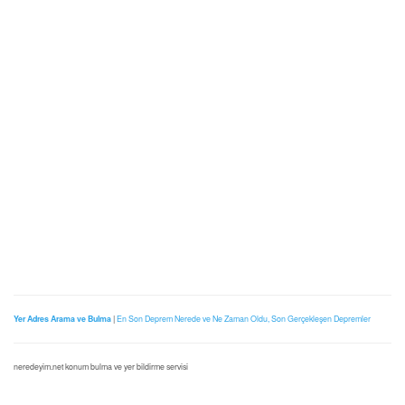
Yer Adres Arama ve Bulma
|
En Son Deprem Nerede ve Ne Zaman Oldu, Son Gerçekleşen Depremler
neredeyim.net konum bulma ve yer bildirme servisi