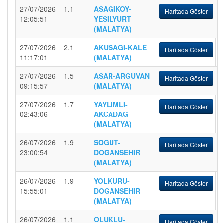
27/07/2026
1.1
ASAGIKOY-
Haritada Göster
12:05:51
YESILYURT
(MALATYA)
27/07/2026
2.1
AKUSAGI-KALE
Haritada Göster
11:17:01
(MALATYA)
27/07/2026
1.5
ASAR-ARGUVAN
Haritada Göster
09:15:57
(MALATYA)
27/07/2026
1.7
YAYLIMLI-
Haritada Göster
02:43:06
AKCADAG
(MALATYA)
26/07/2026
1.9
SOGUT-
Haritada Göster
23:00:54
DOGANSEHIR
(MALATYA)
26/07/2026
1.9
YOLKURU-
Haritada Göster
15:55:01
DOGANSEHIR
(MALATYA)
26/07/2026
1.1
OLUKLU-
Haritada Göster