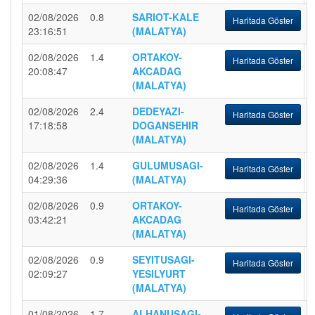
02/08/2026
0.8
SARIOT-KALE
Haritada Göster
23:16:51
(MALATYA)
02/08/2026
1.4
ORTAKOY-
Haritada Göster
20:08:47
AKCADAG
(MALATYA)
02/08/2026
2.4
DEDEYAZI-
Haritada Göster
17:18:58
DOGANSEHIR
(MALATYA)
02/08/2026
1.4
GULUMUSAGI-
Haritada Göster
04:29:36
(MALATYA)
02/08/2026
0.9
ORTAKOY-
Haritada Göster
03:42:21
AKCADAG
(MALATYA)
02/08/2026
0.9
SEYITUSAGI-
Haritada Göster
02:09:27
YESILYURT
(MALATYA)
01/08/2026
1.7
ALHANUSAGI-