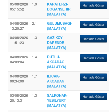
05/08/2026
1.9
KARATERZI-
Haritada Göster
05:15:52
DOGANSEHIR
(MALATYA)
04/08/2026
2.1
GULUMUSAGI-
Haritada Göster
13:20:27
(MALATYA)
04/08/2026
1.3
GAZIKOY-
Haritada Göster
11:51:23
DARENDE
(MALATYA)
04/08/2026
1.4
DUTLU-
Haritada Göster
04:09:04
AKCADAG
(MALATYA)
04/08/2026
1.7
ILICAK-
Haritada Göster
00:34:00
AKCADAG
(MALATYA)
03/08/2026
1.3
SALKONAK-
Haritada Göster
20:13:31
YESILYURT
(MALATYA)