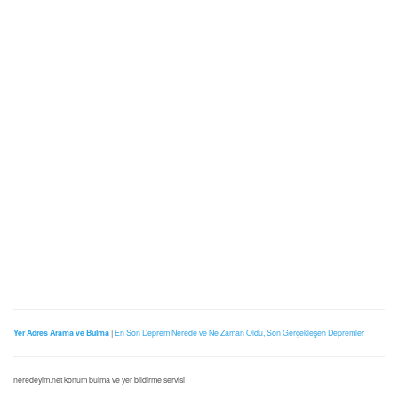
Yer Adres Arama ve Bulma
|
En Son Deprem Nerede ve Ne Zaman Oldu, Son Gerçekleşen Depremler
neredeyim.net konum bulma ve yer bildirme servisi