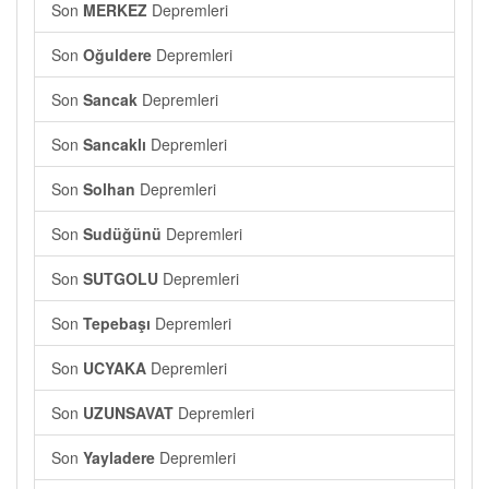
Son
MERKEZ
Depremleri
Son
Oğuldere
Depremleri
Son
Sancak
Depremleri
Son
Sancaklı
Depremleri
Son
Solhan
Depremleri
Son
Sudüğünü
Depremleri
Son
SUTGOLU
Depremleri
Son
Tepebaşı
Depremleri
Son
UCYAKA
Depremleri
Son
UZUNSAVAT
Depremleri
Son
Yayladere
Depremleri