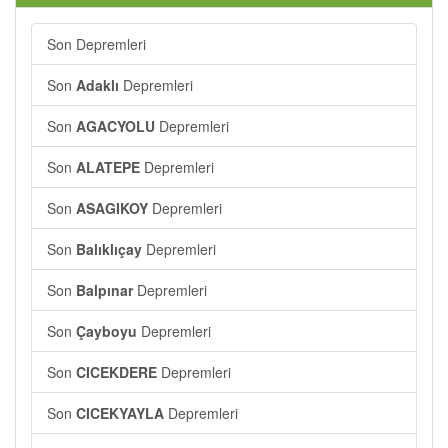
Son
Depremleri
Son
Adaklı
Depremleri
Son
AGACYOLU
Depremleri
Son
ALATEPE
Depremleri
Son
ASAGIKOY
Depremleri
Son
Balıklıçay
Depremleri
Son
Balpınar
Depremleri
Son
Çayboyu
Depremleri
Son
CICEKDERE
Depremleri
Son
CICEKYAYLA
Depremleri