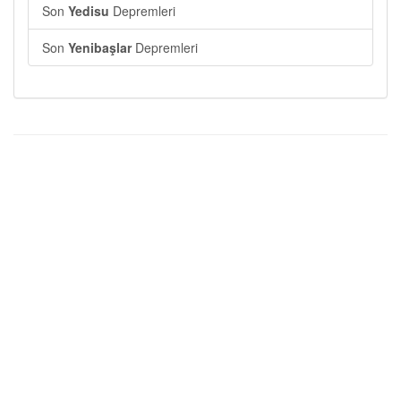
Son
Yedisu
Depremleri
Son
Yenibaşlar
Depremleri