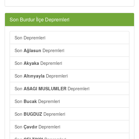
Son Burdur İlçe Depremleri
Son
Depremleri
Son
Ağlasun
Depremleri
Son
Akyaka
Depremleri
Son
Altınyayla
Depremleri
Son
ASAGI MUSLUMLER
Depremleri
Son
Bucak
Depremleri
Son
BUGDUZ
Depremleri
Son
Çavdır
Depremleri