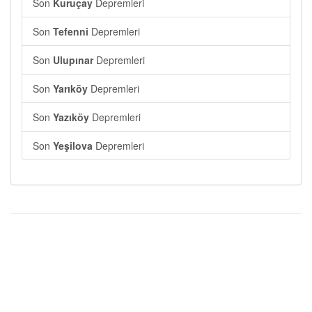
Son
Kuruçay
Depremleri
Son
Tefenni
Depremleri
Son
Ulupınar
Depremleri
Son
Yarıköy
Depremleri
Son
Yazıköy
Depremleri
Son
Yeşilova
Depremleri