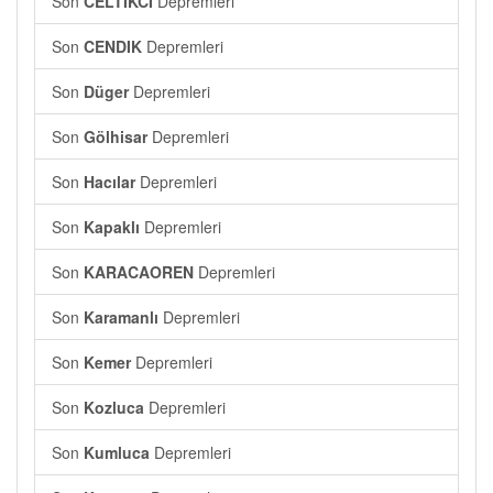
Son
CELTIKCI
Depremleri
Son
CENDIK
Depremleri
Son
Düger
Depremleri
Son
Gölhisar
Depremleri
Son
Hacılar
Depremleri
Son
Kapaklı
Depremleri
Son
KARACAOREN
Depremleri
Son
Karamanlı
Depremleri
Son
Kemer
Depremleri
Son
Kozluca
Depremleri
Son
Kumluca
Depremleri