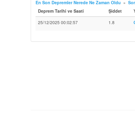
En Son Depremler Nerede Ne Zaman Oldu
»
Son
Deprem Tarihi ve Saati
Şiddet
25/12/2025 00:02:57
1.8