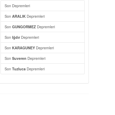
Son
Depremleri
Son
ARALIK
Depremleri
Son
GUNGORMEZ
Depremleri
Son
Iğdır
Depremleri
Son
KARAGUNEY
Depremleri
Son
Suveren
Depremleri
Son
Tuzluca
Depremleri