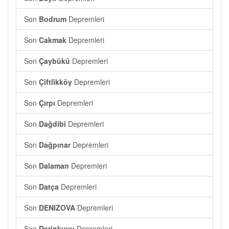
Son
Bodrum
Depremleri
Son
Cakmak
Depremleri
Son
Çaybükü
Depremleri
Son
Çiftlikköy
Depremleri
Son
Çırpı
Depremleri
Son
Dağdibi
Depremleri
Son
Dağpınar
Depremleri
Son
Dalaman
Depremleri
Son
Datça
Depremleri
Son
DENIZOVA
Depremleri
Son
Derinkuyu
Depremleri