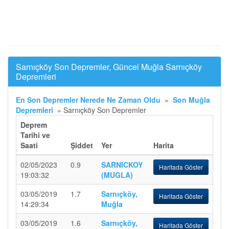
Sarnıçköy Son Depremler, Güncel Muğla Sarnıçköy
Depremleri
En Son Depremler Nerede Ne Zaman Oldu
»
Son Muğla
Depremleri
»
Sarnıçköy Son Depremler
Deprem
Tarihi ve
Saati
Şiddet
Yer
Harita
02/05/2023
0.9
SARNICKOY
Haritada Göster
19:03:32
(MUGLA)
03/05/2019
1.7
Sarnıçköy,
Haritada Göster
14:29:34
Muğla
03/05/2019
1.6
Sarnıçköy,
Haritada Göster