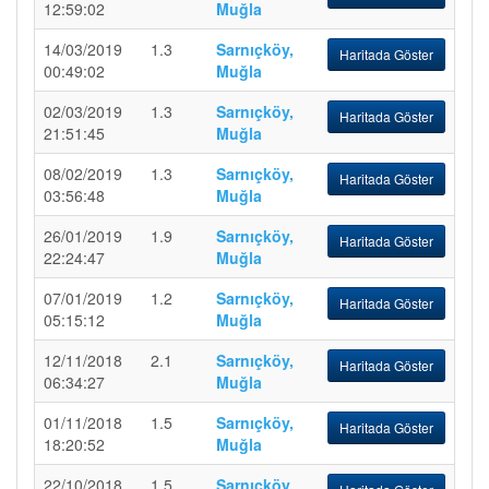
12:59:02
Muğla
14/03/2019
1.3
Sarnıçköy,
Haritada Göster
00:49:02
Muğla
02/03/2019
1.3
Sarnıçköy,
Haritada Göster
21:51:45
Muğla
08/02/2019
1.3
Sarnıçköy,
Haritada Göster
03:56:48
Muğla
26/01/2019
1.9
Sarnıçköy,
Haritada Göster
22:24:47
Muğla
07/01/2019
1.2
Sarnıçköy,
Haritada Göster
05:15:12
Muğla
12/11/2018
2.1
Sarnıçköy,
Haritada Göster
06:34:27
Muğla
01/11/2018
1.5
Sarnıçköy,
Haritada Göster
18:20:52
Muğla
22/10/2018
1.5
Sarnıçköy,