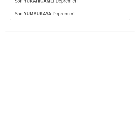
Son
YUKARICAMLI
Depremleri
Son
YUMRUKAYA
Depremleri