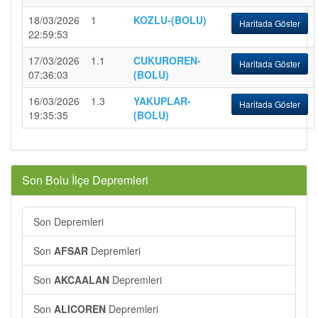
18/03/2026
1
KOZLU-(BOLU)
Haritada Göster
22:59:53
17/03/2026
1.1
CUKUROREN-
Haritada Göster
07:36:03
(BOLU)
16/03/2026
1.3
YAKUPLAR-
Haritada Göster
19:35:35
(BOLU)
Son Bolu İlçe Depremleri
Son
Depremleri
Son
AFSAR
Depremleri
Son
AKCAALAN
Depremleri
Son
ALICOREN
Depremleri