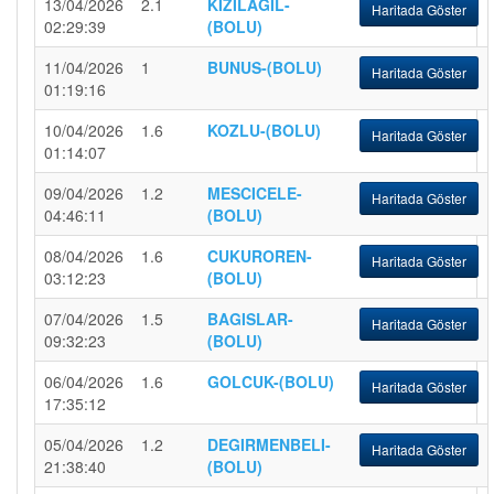
13/04/2026
2.1
KIZILAGIL-
Haritada Göster
02:29:39
(BOLU)
11/04/2026
1
BUNUS-(BOLU)
Haritada Göster
01:19:16
10/04/2026
1.6
KOZLU-(BOLU)
Haritada Göster
01:14:07
09/04/2026
1.2
MESCICELE-
Haritada Göster
04:46:11
(BOLU)
08/04/2026
1.6
CUKUROREN-
Haritada Göster
03:12:23
(BOLU)
07/04/2026
1.5
BAGISLAR-
Haritada Göster
09:32:23
(BOLU)
06/04/2026
1.6
GOLCUK-(BOLU)
Haritada Göster
17:35:12
05/04/2026
1.2
DEGIRMENBELI-
Haritada Göster
21:38:40
(BOLU)