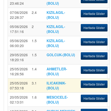
23:46:24
(BOLU)
07/06/2026
2.4
KIZILAGIL-
Haritada Göster
22:28:37
(BOLU)
05/06/2026
2
KIZILAGIL-
Haritada Göster
17:51:16
(BOLU)
05/06/2026
1.5
KIZILAGIL-
Haritada Göster
06:00:20
(BOLU)
29/05/2026
1.5
GOLCUK-(BOLU)
Haritada Göster
18:20:16
25/05/2026
1.4
AHMETLER-
Haritada Göster
16:26:56
(BOLU)
25/05/2026
3.1
ILICAKINIK-
Haritada Göster
07:53:18
(BOLU)
20/05/2026
1.6
MESCICELE-
Haritada Göster
02:13:01
(BOLU)