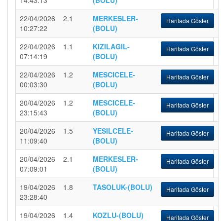
14:43:13
(BOLU)
22/04/2026
2.1
MERKESLER-
Haritada Göster
10:27:22
(BOLU)
22/04/2026
1.1
KIZILAGIL-
Haritada Göster
07:14:19
(BOLU)
22/04/2026
1.2
MESCICELE-
Haritada Göster
00:03:30
(BOLU)
20/04/2026
1.2
MESCICELE-
Haritada Göster
23:15:43
(BOLU)
20/04/2026
1.5
YESILCELE-
Haritada Göster
11:09:40
(BOLU)
20/04/2026
2.1
MERKESLER-
Haritada Göster
07:09:01
(BOLU)
19/04/2026
1.8
TASOLUK-(BOLU)
Haritada Göster
23:28:40
19/04/2026
1.4
KOZLU-(BOLU)
Haritada Göster