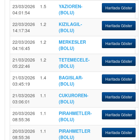
23/03/2026
1.5
YAZIOREN-
Haritada Göster
04:01:54
(BOLU)
22/03/2026
1.2
KIZILAGIL-
Haritada Göster
14:17:34
(BOLU)
22/03/2026
1.2
MERKESLER
Haritada Göster
04:16:45
(BOLU)
21/03/2026
1.2
TETEMECELE-
Haritada Göster
05:22:46
(BOLU)
21/03/2026
1.4
BAGISLAR-
Haritada Göster
03:45:19
(BOLU)
21/03/2026
1.1
CUKUROREN-
Haritada Göster
03:06:01
(BOLU)
20/03/2026
1.1
PIRAHMETLER-
Haritada Göster
08:55:36
(BOLU)
20/03/2026
1.1
PIRAHMETLER
Haritada Göster
08:55:36
(BOLU)