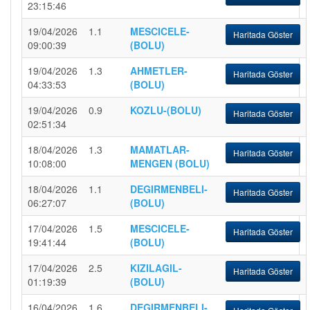
23:15:46
19/04/2026
1.1
MESCICELE-
Haritada Göster
09:00:39
(BOLU)
19/04/2026
1.3
AHMETLER-
Haritada Göster
04:33:53
(BOLU)
19/04/2026
0.9
KOZLU-(BOLU)
Haritada Göster
02:51:34
18/04/2026
1.3
MAMATLAR-
Haritada Göster
10:08:00
MENGEN (BOLU)
18/04/2026
1.1
DEGIRMENBELI-
Haritada Göster
06:27:07
(BOLU)
17/04/2026
1.5
MESCICELE-
Haritada Göster
19:41:44
(BOLU)
17/04/2026
2.5
KIZILAGIL-
Haritada Göster
01:19:39
(BOLU)
16/04/2026
1.6
DEGIRMENBELI-