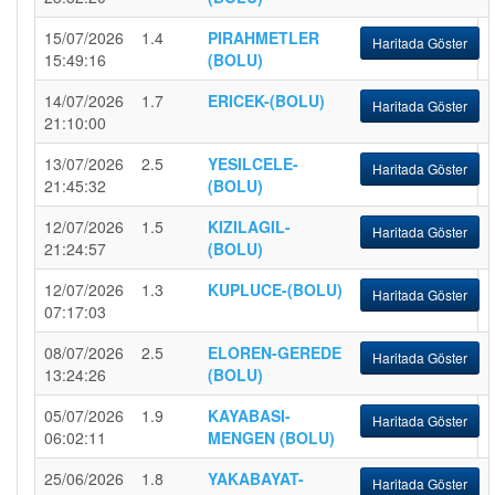
15/07/2026
1.4
PIRAHMETLER
Haritada Göster
15:49:16
(BOLU)
14/07/2026
1.7
ERICEK-(BOLU)
Haritada Göster
21:10:00
13/07/2026
2.5
YESILCELE-
Haritada Göster
21:45:32
(BOLU)
12/07/2026
1.5
KIZILAGIL-
Haritada Göster
21:24:57
(BOLU)
12/07/2026
1.3
KUPLUCE-(BOLU)
Haritada Göster
07:17:03
08/07/2026
2.5
ELOREN-GEREDE
Haritada Göster
13:24:26
(BOLU)
05/07/2026
1.9
KAYABASI-
Haritada Göster
06:02:11
MENGEN (BOLU)
25/06/2026
1.8
YAKABAYAT-
Haritada Göster