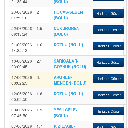
21:35:44
(BOLU)
23/06/2026
2
HOCAS-SEBEN
Haritada Göster
04:59:16
(BOLU)
22/06/2026
1.5
CUKUROREN-
Haritada Göster
06:18:24
(BOLU)
21/06/2026
1.6
KOZLU-(BOLU)
Haritada Göster
14:32:13
18/06/2026
2.1
SARICALAR-
Haritada Göster
23:09:45
GOYNUK (BOLU)
17/06/2026
3.1
AKOREN-
Haritada Göster
08:02:29
MENGEN (BOLU)
12/06/2026
1.6
KOZLU-(BOLU)
Haritada Göster
05:03:50
09/06/2026
1.9
YESILCELE-
Haritada Göster
07:46:50
(BOLU)
07/06/2026
1.7
KIZILAGIL-
Haritada Göster