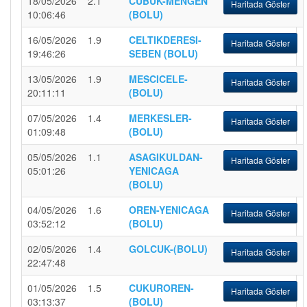
18/05/2026
2.1
CUBUK-MENGEN
Haritada Göster
10:06:46
(BOLU)
16/05/2026
1.9
CELTIKDERESI-
Haritada Göster
19:46:26
SEBEN (BOLU)
13/05/2026
1.9
MESCICELE-
Haritada Göster
20:11:11
(BOLU)
07/05/2026
1.4
MERKESLER-
Haritada Göster
01:09:48
(BOLU)
05/05/2026
1.1
ASAGIKULDAN-
Haritada Göster
05:01:26
YENICAGA
(BOLU)
04/05/2026
1.6
OREN-YENICAGA
Haritada Göster
03:52:12
(BOLU)
02/05/2026
1.4
GOLCUK-(BOLU)
Haritada Göster
22:47:48
01/05/2026
1.5
CUKUROREN-
Haritada Göster
03:13:37
(BOLU)