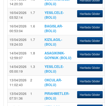
Haritada Göster
14:20:33
(BOLU)
16/04/2026
1.7
YESILCELE-
Haritada Göster
03:52:14
(BOLU)
16/04/2026
1.6
BAGISLAR-
Haritada Göster
00:53:04
(BOLU)
15/04/2026
1.7
KIZILAGIL-
Haritada Göster
19:24:03
(BOLU)
14/04/2026
1.8
ASAGIKINIK-
Haritada Göster
12:59:07
GOYNUK (BOLU)
14/04/2026
1.3
YESILCELE-
Haritada Göster
05:00:19
(BOLU)
13/04/2026
2
OKCULAR-
Haritada Göster
11:02:43
(BOLU)
13/04/2026
1
PIRAHMETLER-
Haritada Göster
07:51:36
(BOLU)