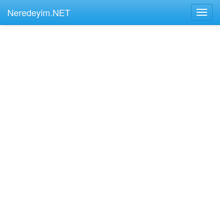
Neredeyim.NET