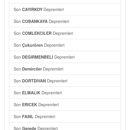
Son
CAYIRKOY
Depremleri
Son
COBANKAYA
Depremleri
Son
COMLEKCILER
Depremleri
Son
Çukurören
Depremleri
Son
DEGIRMENBELI
Depremleri
Son
Demirciler
Depremleri
Son
DORTDIVAN
Depremleri
Son
ELMALIK
Depremleri
Son
ERICEK
Depremleri
Son
FASIL
Depremleri
Son
Gerede
Depremleri