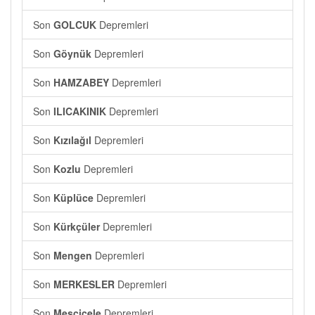
Son
GOLCUK
Depremleri
Son
Göynük
Depremleri
Son
HAMZABEY
Depremleri
Son
ILICAKINIK
Depremleri
Son
Kızılağıl
Depremleri
Son
Kozlu
Depremleri
Son
Küplüce
Depremleri
Son
Kürkçüler
Depremleri
Son
Mengen
Depremleri
Son
MERKESLER
Depremleri
Son
Mesçiçele
Depremleri