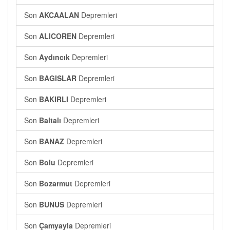
Son
AKCAALAN
Depremleri
Son
ALICOREN
Depremleri
Son
Aydıncık
Depremleri
Son
BAGISLAR
Depremleri
Son
BAKIRLI
Depremleri
Son
Baltalı
Depremleri
Son
BANAZ
Depremleri
Son
Bolu
Depremleri
Son
Bozarmut
Depremleri
Son
BUNUS
Depremleri
Son
Çamyayla
Depremleri