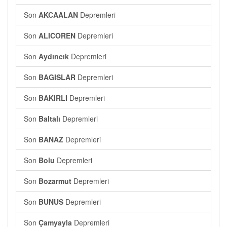
Son
AKCAALAN
Depremleri
Son
ALICOREN
Depremleri
Son
Aydıncık
Depremleri
Son
BAGISLAR
Depremleri
Son
BAKIRLI
Depremleri
Son
Baltalı
Depremleri
Son
BANAZ
Depremleri
Son
Bolu
Depremleri
Son
Bozarmut
Depremleri
Son
BUNUS
Depremleri
Son
Çamyayla
Depremleri