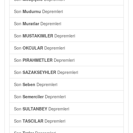
Son
Mudurnu
Depremleri
Son
Muratlar
Depremleri
Son
MUSTAKIMLER
Depremleri
Son
OKCULAR
Depremleri
Son
PIRAHMETLER
Depremleri
Son
SAZAKSEYHLER
Depremleri
Son
Seben
Depremleri
Son
Semerciler
Depremleri
Son
SULTANBEY
Depremleri
Son
TASCILAR
Depremleri